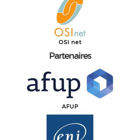
OSI net
Partenaires
AFUP