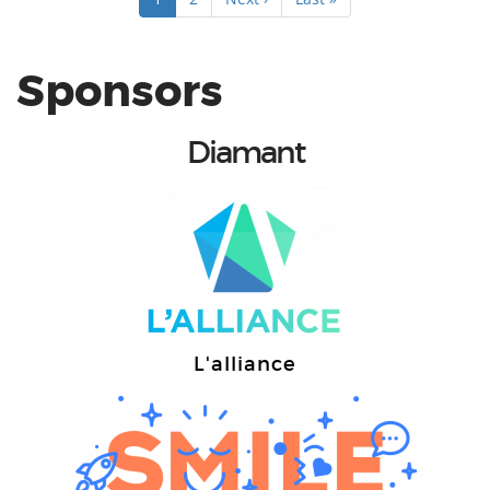
courante
suivante
page
Sponsors
Diamant
L'alliance