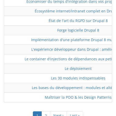
Économiser du temps d'intégration dans vos projet
Écosystème internet/intranet complet en Drup
État de l'art du RGPD sur Drupal 8
Forge logicielle Drupal 8
Implémentation d'une plateforme Drupal 8 multi
L'expérience développeur dans Drupal : améliore
Le container d'injections de dépendances aux petits
Le déploiement
Les 30 modules indispensables
Les bases du développement : modules et altéra
Maîtriser la POO & les Design Patterns
Pagination
Page
1
Page
2
Page
Next ›
Dernière
Last »