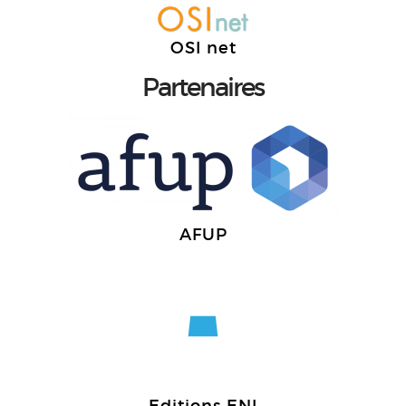
OSI net
Partenaires
AFUP