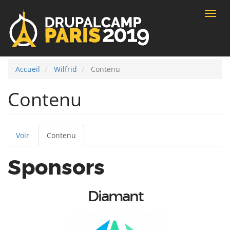
Toggle
naviga
Accueil
Wilfrid
Contenu
Contenu
Voir
Contenu
(onglet
Onglets
actif)
Sponsors
principaux
Diamant