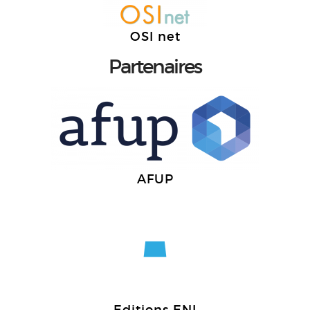
OSI net
Partenaires
AFUP