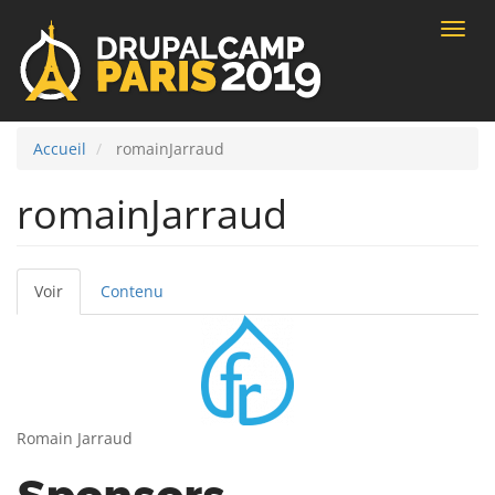
Toggle
naviga
Accueil
romainJarraud
romainJarraud
Voir
(onglet
Contenu
Onglets
actif)
principaux
Romain Jarraud