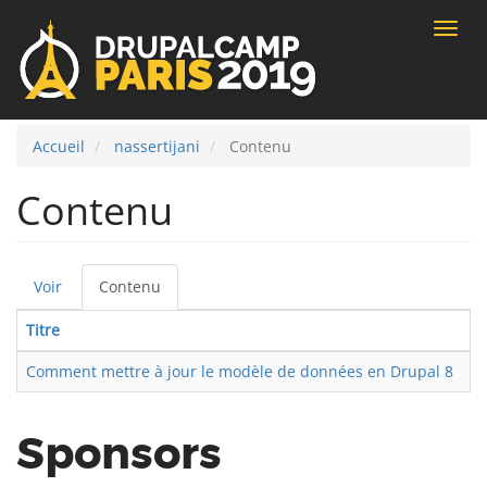
Toggle
naviga
Accueil
nassertijani
Contenu
Contenu
Voir
Contenu
(onglet
Onglets
actif)
Titre
T
principaux
Comment mettre à jour le modèle de données en Drupal 8
Se
Sponsors