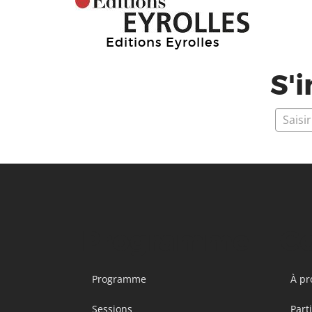
Editions Eyrolles
S'i
Programme
C
Programme
À pr
Sessions
Part