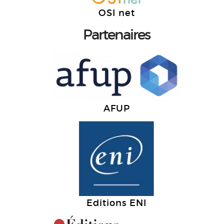
OSI net
Partenaires
AFUP
Editions ENI