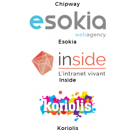
Chipway
Esokia
Inside
Koriolis