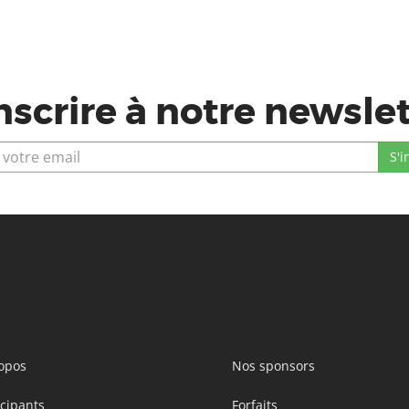
nscrire à notre newsle
ommunauté
Sponsors
opos
Nos sponsors
icipants
Forfaits