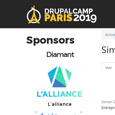
User
Main
account
navigation
menu
Accue
Sponsors
Si
Diamant
Voir
(
On
ac
pr
Simon 
L'alliance
Entrepr