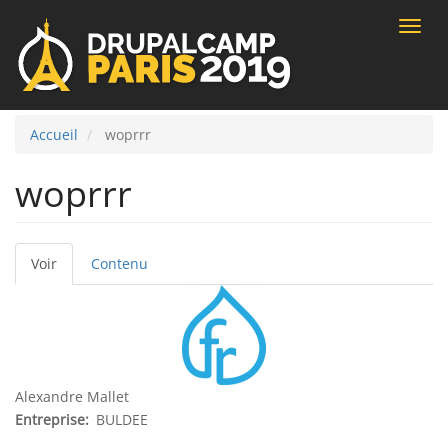
Toggle
naviga
Accueil
woprrr
woprrr
Voir
(onglet
Contenu
Onglets
actif)
principaux
Alexandre Mallet
Entreprise
BULDEE