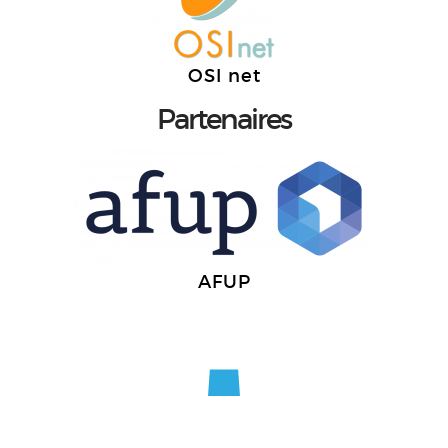
OSI net
Partenaires
AFUP