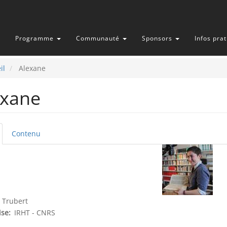
Programme
Communauté
Sponsors
Infos pra
il
Alexane
exane
onglet
Contenu
glets
tif)
incipaux
 Trubert
ise
IRHT - CNRS