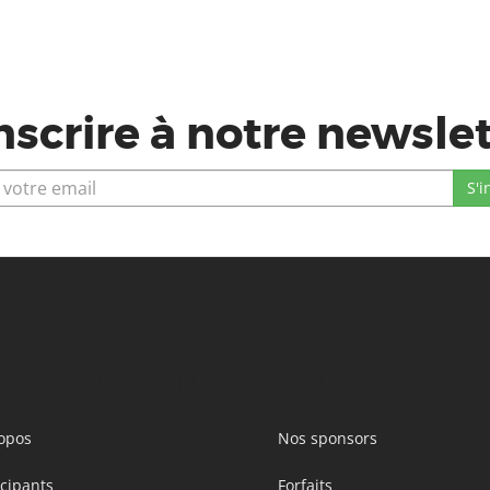
nscrire à notre newsle
ommunauté
Sponsors
opos
Nos sponsors
icipants
Forfaits