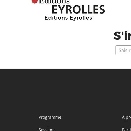
Editions Eyrolles
S'i
Programme
C
Programme
À pr
Sessions
Part