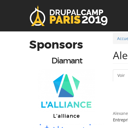
User
Main
account
navigation
menu
Accue
Sponsors
Al
Diamant
Voir
(
On
ac
pr
Alexane
L'alliance
Entrepr