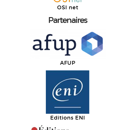
OSI net
Partenaires
AFUP
Editions ENI