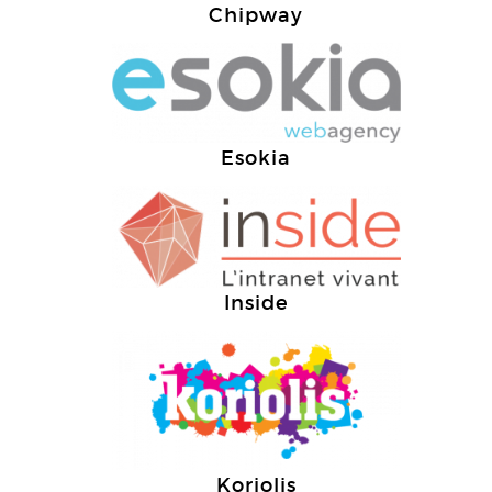
Chipway
Esokia
Inside
Koriolis