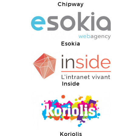
Chipway
Esokia
Inside
Koriolis