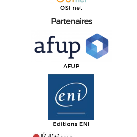
OSI net
Partenaires
AFUP
Editions ENI