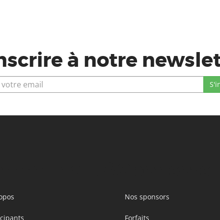
nscrire à notre newsle
ommunauté
Sponsors
opos
Nos sponsors
icipants
Forfaits