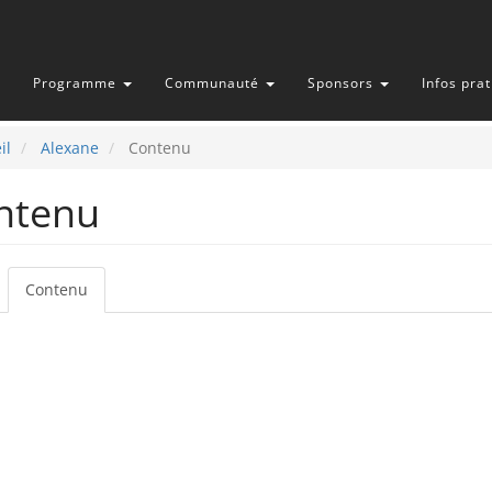
Programme
Communauté
Sponsors
Infos pra
il
Alexane
Contenu
ntenu
Contenu
(onglet
glets
actif)
incipaux