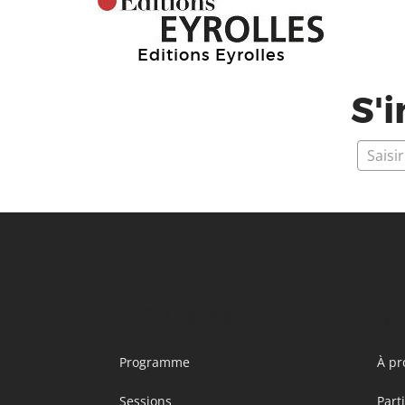
Editions Eyrolles
S'i
Programme
C
Programme
À pr
Sessions
Part