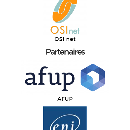
OSI net
Partenaires
AFUP