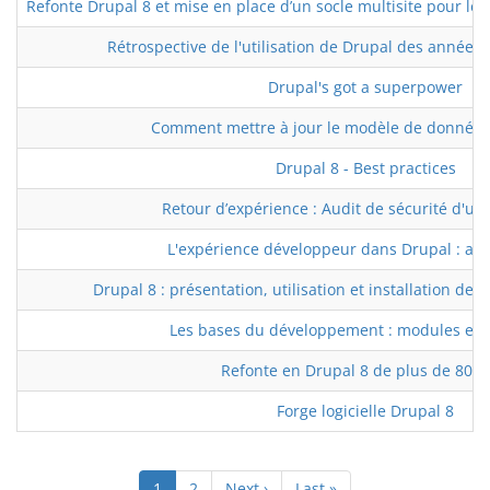
Refonte Drupal 8 et mise en place d’un socle multisite pour 
Rétrospective de l'utilisation de Drupal des années
Drupal's got a superpower
Comment mettre à jour le modèle de données
Drupal 8 - Best practices
Retour d’expérience : Audit de sécurité d'un 
L'expérience développeur dans Drupal : amél
Drupal 8 : présentation, utilisation et installation de
Les bases du développement : modules et a
Refonte en Drupal 8 de plus de 80 si
Forge logicielle Drupal 8
Pagination
Page
1
Page
2
Page
Next ›
Dernière
Last »