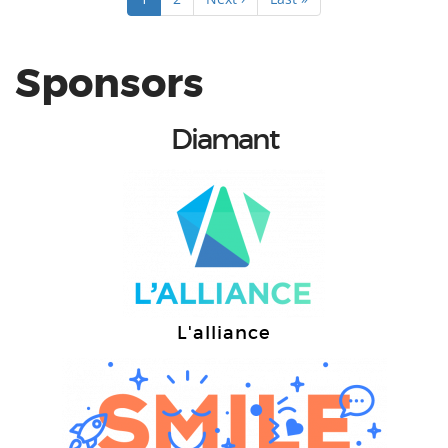
courante
suivante
page
Sponsors
Diamant
L'alliance